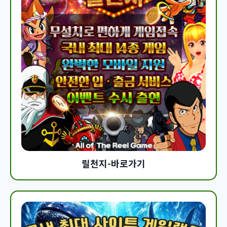
릴천지-바로가기