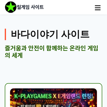
릴게임 사이트
☰
바다이야기 사이트
즐거움과 안전이 함께하는 온라인 게임
의 세계