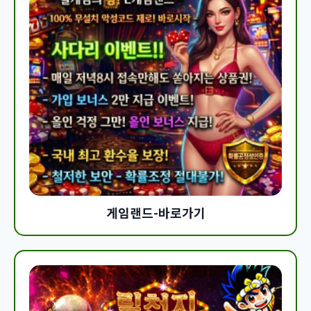
게임랜드-바로가기