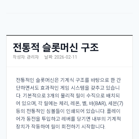
전통적 슬롯머신 구조
작성자: 관리자
날짜: 2026-02-11
전통적인 슬롯머신은 기계식 구조를 바탕으로 한 간
단하면서도 효과적인 게임 시스템을 갖추고 있습니
다. 기본적으로 3개의 물리적 릴이 수직으로 배치되
어 있으며, 각 릴에는 체리, 레몬, 벨, 바(BAR), 세븐(7)
등의 전통적인 심볼들이 인쇄되어 있습니다. 플레이
어가 동전을 투입하고 레버를 당기면 내부의 기계적
장치가 작동하여 릴이 회전하기 시작합니다.