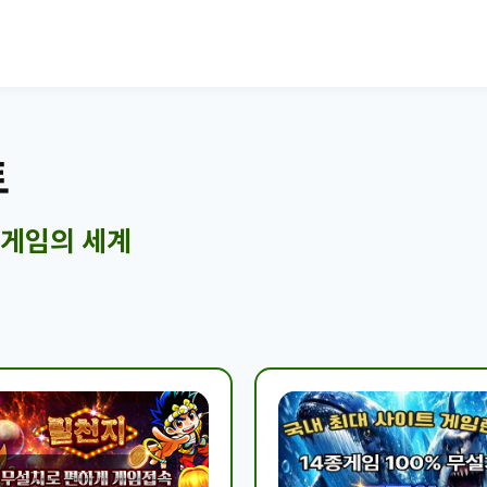
트
 게임의 세계