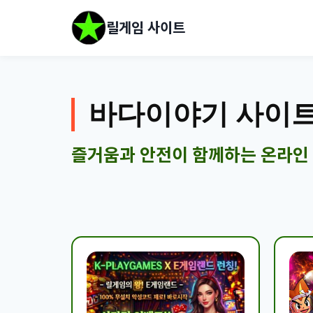
릴게임 사이트
바다이야기 사이
즐거움과 안전이 함께하는 온라인