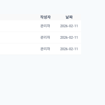
작성자
날짜
관리자
2026-02-11
관리자
2026-02-11
관리자
2026-02-11