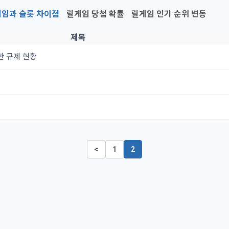
임과 슬롯 차이점
릴게임 당첨 확률
릴게임 인기 순위 변동
제목
한 규제 현황
<
1
2