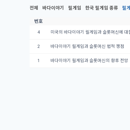
전체
바다이야기
릴게임
한국 릴게임 종류
릴게
번호
4
미국의 바다이야기 릴게임과 슬롯머신에 대
2
바다이야기 릴게임과 슬롯머신 법적 쟁점
1
바다이야기 릴게임과 슬롯머신의 향후 전망