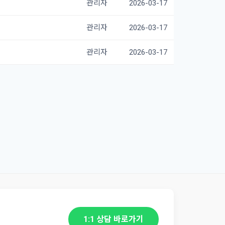
관리자
2026-03-17
관리자
2026-03-17
관리자
2026-03-17
1:1 상담 바로가기