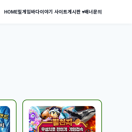
HOME
릴게임
바다이야기 사이트
게시판 ▾
배너문의